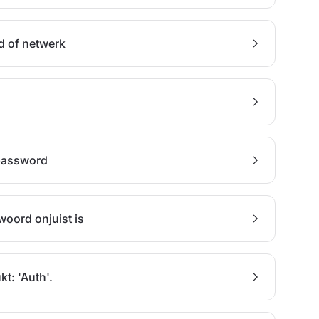
nd of netwerk
 password
woord onjuist is
: 'Auth'.