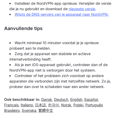
Installeer de NordVPN-app opnieuw. Verwijder de versie
die je nu gebruikt en download de
nieuwste versie
.
Wijzig de DNS-servers van je apparaat naar NordVPN.
Aanvullende tips
Wacht minimaal 10 minuten voordat je je opnieuw
probeert aan te melden.
Zorg dat je apparaat een stabiele en actieve
internetverbinding heeft.
Als je een iOS-apparaat gebruikt, controleer dan of de
NordVPN-app niet is verborgen door het systeem.
Controleer of het probleem zich voordoet op andere
apparaten die verbonden zijn met hetzelfde netwerk. Zo ja,
probeer dan over te schakelen naar een ander netwerk.
Ook beschikbaar in:
Dansk
,
Deutsch
,
English
,
Español
,
Français
,
Italiano
,
日本語
,
한국어
,
Norsk
,
Polski
,
Português
Brasileiro
,
Svenska
,
繁體中文