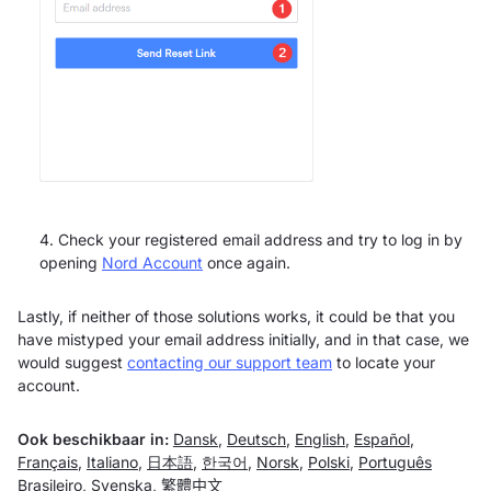
Check your registered email address and try to log in by
opening
Nord Account
once again.
Lastly, if neither of those solutions works, it could be that you
have mistyped your email address initially, and in that case, we
would suggest
contacting our support team
to locate your
account.
Ook beschikbaar in:
Dansk
,
Deutsch
,
English
,
Español
,
Français
,
Italiano
,
日本語
,
한국어
,
Norsk
,
Polski
,
Português
Brasileiro
,
Svenska
,
繁體中文