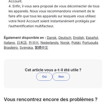
Account.
Enfin, il vous sera proposé de vous déconnecter de tous
les appareils. Nous vous recommandons vivement de le
faire afin que tous les appareils sur lesquels vous utilisez
votre Nord Account soient instantanément protégés par
l’authentification multifacteur.
Également disponible en :
Dansk
,
Deutsch
,
English
,
Español
,
Italiano
,
日本語
,
한국어
,
Nederlands
,
Norsk
,
Polski
,
Português
Brasileiro
,
Svenska
,
繁體中文
Cet article vous a-t-il été utile ?
Oui
Non
Vous rencontrez encore des problèmes ?