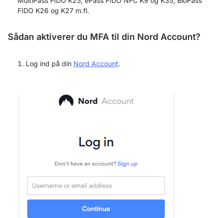
MultiPass FIDO K25, ePass FIDO NFC K9 og K35, BioPass
FIDO K26 og K27 m.fl.
Sådan aktiverer du MFA til din Nord Account?
Log ind på din
Nord Account
.