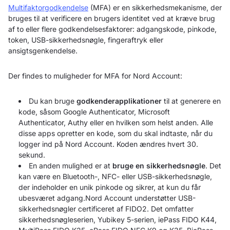
Multifaktorgodkendelse
(MFA) er en sikkerhedsmekanisme, der
bruges til at verificere en brugers identitet ved at kræve brug
af to eller flere godkendelsesfaktorer: adgangskode, pinkode,
token, USB-sikkerhedsnøgle, fingeraftryk eller
ansigtsgenkendelse.
Der findes to muligheder for MFA for Nord Account:
Du kan bruge
godkenderapplikationer
til at generere en
kode, såsom Google Authenticator, Microsoft
Authenticator, Authy eller en hvilken som helst anden. Alle
disse apps opretter en kode, som du skal indtaste, når du
logger ind på Nord Account. Koden ændres hvert 30.
sekund.
En anden mulighed er at
bruge en sikkerhedsnøgle
. Det
kan være en Bluetooth-, NFC- eller USB-sikkerhedsnøgle,
der indeholder en unik pinkode og sikrer, at kun du får
ubesværet adgang.Nord Account understøtter USB-
sikkerhedsnøgler certificeret af FIDO2. Det omfatter
sikkerhedsnøgleserien, Yubikey 5-serien, iePass FIDO K44,