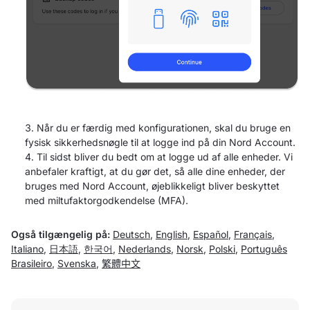
Når du er færdig med konfigurationen, skal du bruge en
fysisk sikkerhedsnøgle til at logge ind på din Nord Account.
Til sidst bliver du bedt om at logge ud af alle enheder. Vi
anbefaler kraftigt, at du gør det, så alle dine enheder, der
bruges med Nord Account, øjeblikkeligt bliver beskyttet
med miltufaktorgodkendelse (MFA).
Også tilgængelig på:
Deutsch
,
English
,
Español
,
Français
,
Italiano
,
日本語
,
한국어
,
Nederlands
,
Norsk
,
Polski
,
Português
Brasileiro
,
Svenska
,
繁體中文