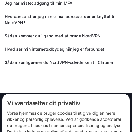
Jeg har mistet adgang til min MFA
Hvordan ændrer jeg min e-mailadresse, der er knyttet til
NordVPN?
Sådan kommer du i gang med at bruge NordVPN
Hvad ser min internetudbyder, når jeg er forbundet
Sådan konfigurerer du NordVPN-udvidelsen til Chrome
Vi værdsætter dit privatliv
Vores hjemmeside bruger cookies til at give dig en mere
Følg os
sikker og personlig oplevelse. Ved at godkende accepterer
du brugen af ​​cookies til annoncepersonalisering og analyser.
Dette kan indebære deling af data med tredjepartspartnere.