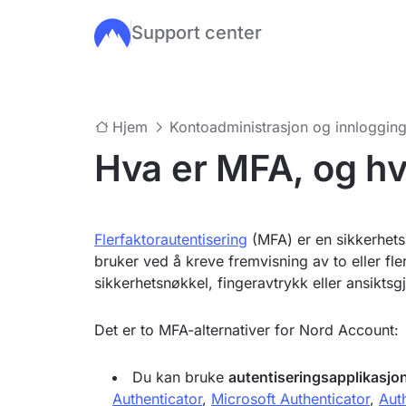
Support center
Hopp til hovedinnhold
Hjem
Kontoadministrasjon og innloggin
Hva er MFA, og hv
Flerfaktorautentisering
(MFA) er en sikkerhetsm
bruker ved å kreve fremvisning av to eller fle
sikkerhetsnøkkel, fingeravtrykk eller ansikts
Det er to MFA-alternativer for Nord Account:
Du kan bruke
autentiseringsapplikasjo
Authenticator
,
Microsoft Authenticator
,
Aut