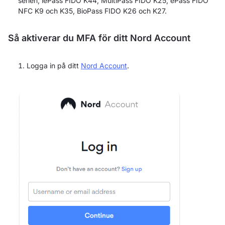
serien, iePass FIDO K44, MultiPass FIDO K25, ePass FIDO
NFC K9 och K35, BioPass FIDO K26 och K27.
Så aktiverar du MFA för ditt Nord Account
Logga in på ditt
Nord Account
.