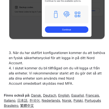
När du har slutfört konfigurationen kommer du att behöva
en fysisk säkerhetsnyckel för att logga in på ditt Nord
Account.
I slutet kommer du bli tillfrågad om du vill logga ut från
alla enheter. Vi rekommenderar starkt att du gör det så att
alla dina enheter som används med Nord
Account omedelbart skyddas med MFA.
Finns också på:
Dansk
,
Deutsch
,
English
,
Español
,
Français
,
Italiano
,
日本語
,
한국어
,
Nederlands
,
Norsk
,
Polski
,
Português
Brasileiro
,
繁體中文