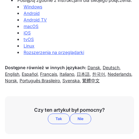
Postępuj zgodnie z instrukcjami dla swojego połączenia:
Windows
Android
Android TV
macOS
iOS
tvOS
Linux
Rozszerzenia na przeglądarki
Dostępne również w innych językach:
Dansk
,
Deutsch
,
English
,
Español
,
Français
,
Italiano
,
日本語
,
한국어
,
Nederlands
,
Norsk
,
Português Brasileiro
,
Svenska
,
繁體中文
Czy ten artykuł był pomocny?
Tak
Nie