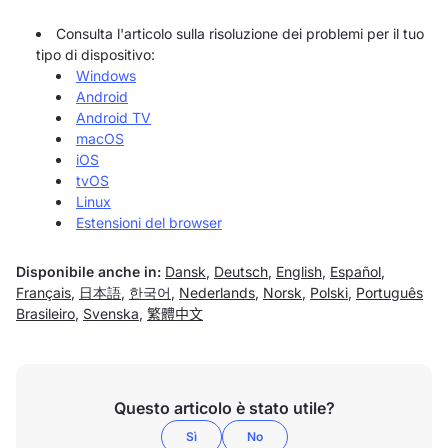
Consulta l'articolo sulla risoluzione dei problemi per il tuo
tipo di dispositivo:
Windows
Android
Android TV
macOS
iOS
tvOS
Linux
Estensioni del browser
Disponibile anche in:
Dansk
,
Deutsch
,
English
,
Español
,
Français
,
日本語
,
한국어
,
Nederlands
,
Norsk
,
Polski
,
Português
Brasileiro
,
Svenska
,
繁體中文
Questo articolo è stato utile?
Sì
No