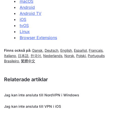
macOS
Android
Android TV
iOS
tvOS
Linux
Browser Extensions
Finns också på:
Dansk
,
Deutsch
,
English
,
Español
,
Français
,
Italiano
,
日本語
,
한국어
,
Nederlands
,
Norsk
,
Polski
,
Português
Brasileiro
,
繁體中文
Relaterade artiklar
Jag kan inte ansluta till NordVPN i Windows
Jag kan inte ansluta till VPN i iOS