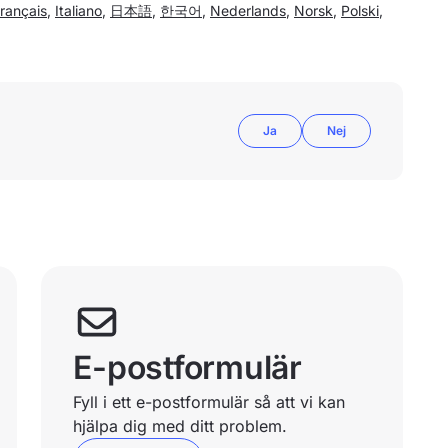
rançais
,
Italiano
,
日本語
,
한국어
,
Nederlands
,
Norsk
,
Polski
,
Ja
Nej
E-postformulär
Fyll i ett e-postformulär så att vi kan
hjälpa dig med ditt problem.