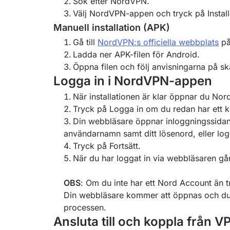
Sök efter NordVPN.
Välj NordVPN-appen och tryck på Instal
Manuell installation (APK)
Gå till
NordVPN:s officiella webbplats
på
Ladda ner APK-filen för Android.
Öppna filen och följ anvisningarna på skä
Logga in i NordVPN-appen
När installationen är klar öppnar du N
Tryck på Logga in om du redan har ett k
Din webbläsare öppnar inloggningssida
användarnamn samt ditt lösenord, eller log
Tryck på Fortsätt.
När du har loggat in via webbläsaren går
OBS
: Om du inte har ett Nord Account än tr
Din webbläsare kommer att öppnas och du s
processen.
Ansluta till och koppla från V