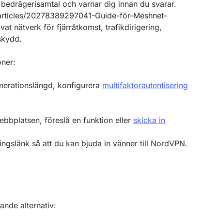
la bedrägerisamtal och varnar dig innan du svarar.
/articles/20278389297041-Guide-för-Meshnet-
at nätverk för fjärråtkomst, trafikdirigering,
skydd.
oner:
merationslängd, konfigurera
multifaktorautentisering
bbplatsen, föreslå en funktion eller
skicka in
rvningslänk så att du kan bjuda in vänner till NordVPN.
jande alternativ: