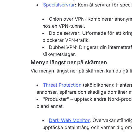
Specialservrar
: Kom åt servrar för spec
Onion over VPN: Kombinerar anonymi
hos en VPN-tunnel.
Dolda servrar: Utformade för att krin
blockerar VPN-trafik.
Dubbel VPN: Dirigerar din internettraf
säkerhetslager.
Menyn längst ner på skärmen
Via menyn längst ner på skärmen kan du gå till
Threat Protection
(sköldikonen): Hantera
annonser, spårare och skadliga domäner me
"Produkter" – upptäck andra Nord-produk
bland annat:
Dark Web Monitor
: Övervakar ständig
upptäcka dataintrång och varnar dig om 