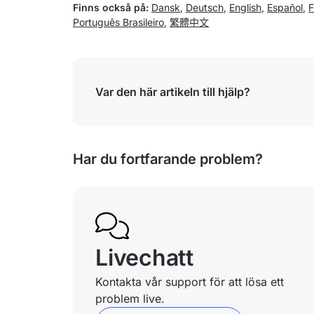
Finns också på:
Dansk
,
Deutsch
,
English
,
Español
,
F
Português Brasileiro
,
繁體中文
Var den här artikeln till hjälp?
Har du fortfarande problem?
Livechatt
Kontakta vår support för att lösa ett
problem live.