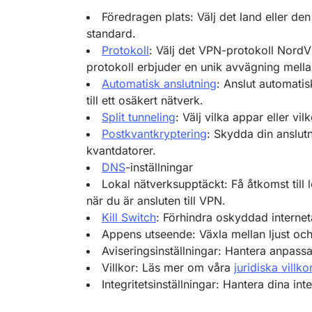
Föredragen plats: Välj det land eller de
standard.
Protokoll
: Välj det VPN-protokoll NordV
protokoll erbjuder en unik avvägning mellan
Automatisk anslutning
: Anslut automatis
till ett osäkert nätverk.
Split tunneling
: Välj vilka appar eller vi
Postkvantkryptering
: Skydda din anslutn
kvantdatorer.
DNS
-inställningar
Lokal nätverksupptäckt: Få åtkomst till 
när du är ansluten till VPN.
Kill Switch
: Förhindra oskyddad interne
Appens utseende: Växla mellan ljust och
Aviseringsinställningar: Hantera anpass
Villkor: Läs mer om våra
juridiska villko
Integritetsinställningar: Hantera dina inte