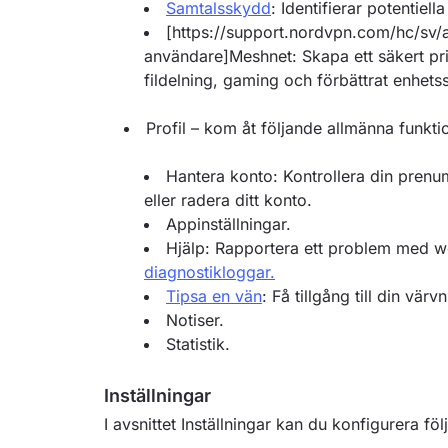
Samtalsskydd
: Identifierar potentiel
[https://support.nordvpn.com/hc/sv
användare]Meshnet: Skapa ett säkert priv
fildelning, gaming och förbättrat enhets
Profil – kom åt följande allmänna funkti
Hantera konto: Kontrollera din prenu
eller radera ditt konto.
Appinställningar.
Hjälp: Rapportera ett problem med we
diagnostikloggar.
Tipsa en vän
: Få tillgång till din vä
Notiser.
Statistik.
Inställningar
I avsnittet Inställningar kan du konfigurera föl