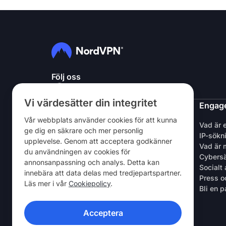
Följ oss
Vi värdesätter din integritet
NordVPN
Engage
Vår webbplats använder cookies för att kunna
Om oss
Vad är 
ge dig en säkrare och mer personlig
Jobb
IP-sökn
upplevelse. Genom att acceptera godkänner
Gratis testperiod för VPN
Vad är 
du användningen av cookies för
VPN-routrar
Cybers
annonsanpassning och analys. Detta kan
Recensioner
Socialt
innebära att data delas med tredjepartspartner.
Rabatt för studenter och anställda
Press o
Läs mer i vår
Cookiepolicy
.
Var man kan köpa
Bli en p
Tipsa en vän
Acceptera
VPN-APPAR