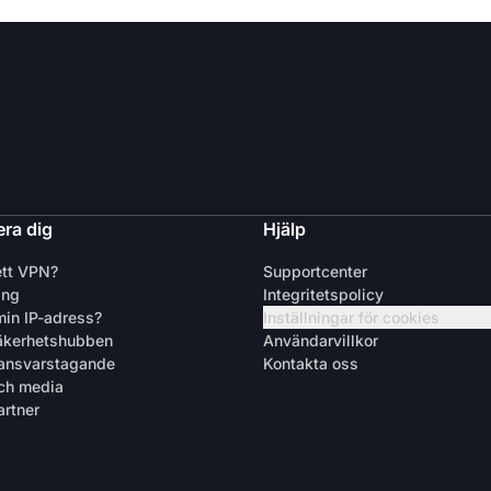
ra dig
Hjälp
ett VPN?
Supportcenter
ing
Integritetspolicy
min IP-adress?
Inställningar för cookies
äkerhetshubben
Användarvillkor
 ansvarstagande
Kontakta oss
ch media
artner