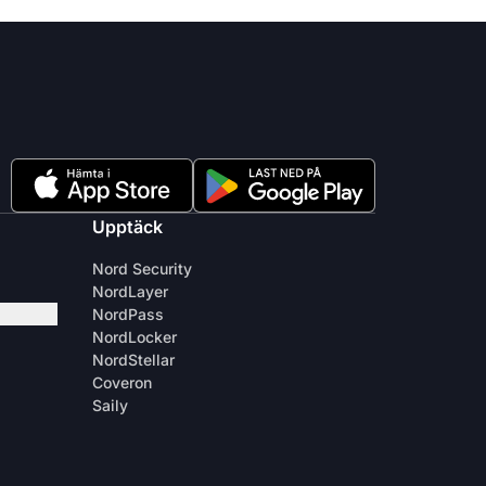
Upptäck
Nord Security
NordLayer
NordPass
NordLocker
NordStellar
Coveron
Saily