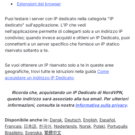
Estensioni del browser
Puoi testare i server con IP dedicato nella categoria "IP
dedicato" sull'applicazione. L'IP che vedi
nell'applicazione permette di collegarti solo a un indirizzo IP
condiviso; quando invece acquisti e ottieni un IP Dedicato, puoi
connetterti a un server specifico che fornisce un IP statico
riservato soltanto a te.
Se vuoi ottenere un IP riservato solo a te in queste aree
geografiche, trovi tutte le istruzioni nella guida
Come
acquistare un indirizzo IP Dedicato
.
Ricorda che, acquistando un IP Dedicato di NordVPN,
questo indirizzo sarà associato alla tua email. Per ulteriori
informazioni, consulta la nostra
Informativa sulla privacy
.
Disponibile anche in:
Dansk
,
Deutsch
,
English
,
Español
,
Français
,
日本語
,
한국어
,
Nederlands
,
Norsk
,
Polski
,
Português
Brasileiro
,
Svenska
,
繁體中文