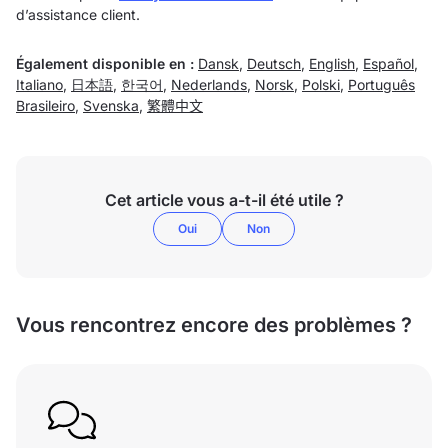
d’assistance client.
Également disponible en :
Dansk
,
Deutsch
,
English
,
Español
,
Italiano
,
日本語
,
한국어
,
Nederlands
,
Norsk
,
Polski
,
Português
Brasileiro
,
Svenska
,
繁體中文
Cet article vous a-t-il été utile ?
Oui
Non
Vous rencontrez encore des problèmes ?