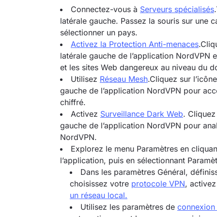
Connectez-vous à
Serveurs spécialisés
latérale gauche. Passez la souris sur une c
sélectionner un pays.
Activez la Protection Anti-menaces
.Cliq
latérale gauche de l’application NordVPN et
et les sites Web dangereux au niveau du d
Utilisez
Réseau Mesh
.Cliquez sur l’icôn
gauche de l’application NordVPN pour accéd
chiffré.
Activez
Surveillance Dark Web
. Cliquez
gauche de l’application NordVPN pour analy
NordVPN.
Explorez le menu Paramètres en cliquant 
l’application, puis en sélectionnant Paramèt
Dans les paramètres Général, définiss
choisissez votre
protocole VPN
, activez
un réseau local.
Utilisez les paramètres de
connexion