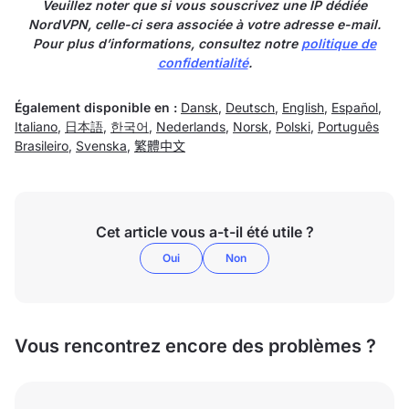
Veuillez noter que si vous souscrivez une IP dédiée
NordVPN, celle-ci sera associée à votre adresse e-mail.
Pour plus d’informations, consultez notre
politique de
confidentialité
.
Également disponible en :
Dansk
,
Deutsch
,
English
,
Español
,
Italiano
,
日本語
,
한국어
,
Nederlands
,
Norsk
,
Polski
,
Português
Brasileiro
,
Svenska
,
繁體中文
Cet article vous a-t-il été utile ?
Oui
Non
Vous rencontrez encore des problèmes ?