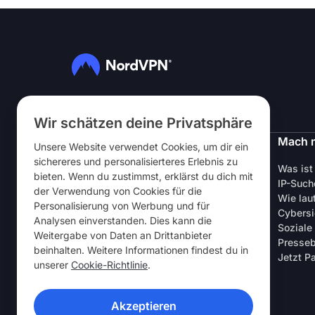
Folg uns
Wir schätzen deine Privatsphäre
NordVPN
Mach 
Unsere Website verwendet Cookies, um dir ein
sichereres und personalisierteres Erlebnis zu
Über uns
Was ist
bieten. Wenn du zustimmst, erklärst du dich mit
Stellen
IP-Such
der Verwendung von Cookies für die
VPN gratis testen
Wie lau
Personalisierung von Werbung und für
VPN-Router
Cybersi
Analysen einverstanden. Dies kann die
Testberichte
Soziale
Weitergabe von Daten an Drittanbieter
Studenten- & Mitarbeiter-Rabatt
Presseb
beinhalten. Weitere Informationen findest du in
Wo NordVPN kaufen?
Jetzt P
unserer
Cookie-Richtlinie
.
Jetzt Freunde einladen
Studien & Zahlen
Akzeptieren
VPN-APPS