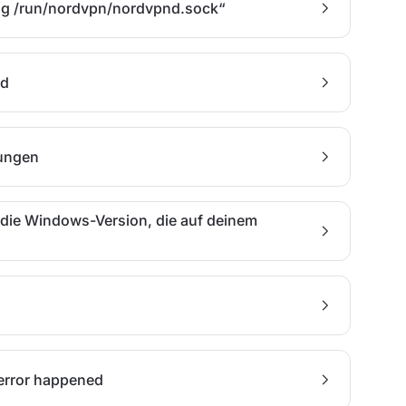
ing /run/nordvpn/nordvpnd.sock“
ed
lungen
t die Windows-Version, die auf deinem
error happened