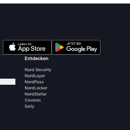
Entdecken
Nord Security
NordLayer
NordPass
NordLocker
NordStellar
Coveron
Saily