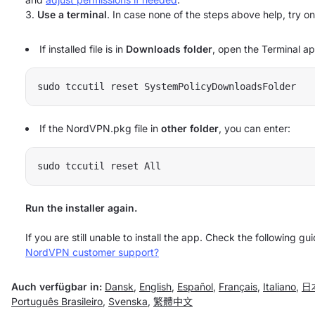
Use a terminal
. In case none of the steps above help, try 
If installed file is in
Downloads folder
, open the Terminal a
If the NordVPN.pkg file in
other folder
, you can enter:
sudo tccutil reset All
Run the installer again.
If you are still unable to install the app. Check the following gu
NordVPN customer support?
Auch verfügbar in:
Dansk
,
English
,
Español
,
Français
,
Italiano
,
日
Português Brasileiro
,
Svenska
,
繁體中文