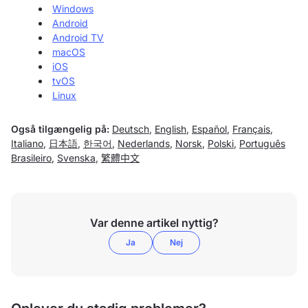
Windows
Android
Android TV
macOS
iOS
tvOS
Linux
Også tilgængelig på:
Deutsch
,
English
,
Español
,
Français
,
Italiano
,
日本語
,
한국어
,
Nederlands
,
Norsk
,
Polski
,
Português
Brasileiro
,
Svenska
,
繁體中文
Var denne artikel nyttig?
Ja
Nej