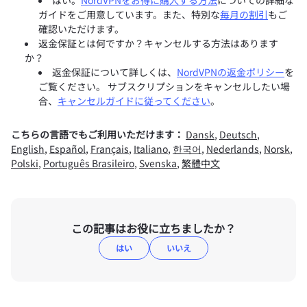
はい。
NordVPNをお得に購入する方法
についての詳細な
ガイドをご用意しています。また、特別な
毎月の割引
もご
確認いただけます。
返金保証とは何ですか？キャンセルする方法はあります
か？
返金保証について詳しくは、
NordVPNの返金ポリシー
を
ご覧ください。 サブスクリプションをキャンセルしたい場
合、
キャンセルガイドに従ってください
。
こちらの言語でもご利用いただけます：
Dansk
,
Deutsch
,
English
,
Español
,
Français
,
Italiano
,
한국어
,
Nederlands
,
Norsk
,
Polski
,
Português Brasileiro
,
Svenska
,
繁體中文
この記事はお役に立ちましたか？
はい
いいえ