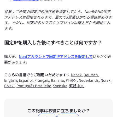
注意
：ご希望の固定IPの所在地を指定してから、NordVPNの固定
IPアドレスが設定されるまで、最大で3営業日かかる場合がありま
す。 ただし、固定IPのサブスクリプションは購入日から開始され
ます。
固定IPを購入した後にすべきことは何ですか？
購入後、
Nordアカウントで固定IPアドレスを設定して
いただく必
要があります。
こちらの言語でもご利用いただけます：
Dansk
,
Deutsch
,
English
,
Español
,
Français
,
Italiano
,
한국어
,
Nederlands
,
Norsk
,
Polski
,
Português Brasileiro
,
Svenska
,
繁體中文
この記事はお役に立ちましたか？