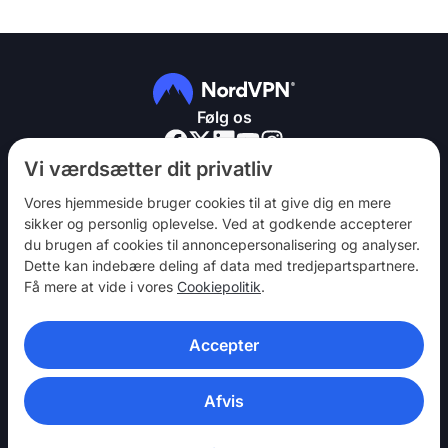
Følg os
Vi værdsætter dit privatliv
Vores hjemmeside bruger cookies til at give dig en mere
sikker og personlig oplevelse. Ved at godkende accepterer
du brugen af ​​cookies til annoncepersonalisering og analyser.
NordVPN
Dette kan indebære deling af data med tredjepartspartnere.
Vær med
Få mere at vide i vores
Cookiepolitik
.
Hjælp
Accepter
Opdag
VPN-APPS
Afvis