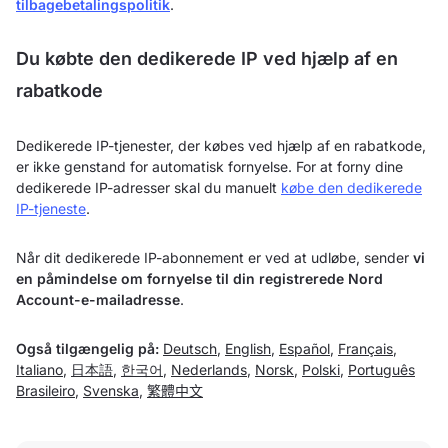
tilbagebetalingspolitik
.
Du købte den dedikerede IP ved hjælp af en
rabatkode
Dedikerede IP-tjenester, der købes ved hjælp af en rabatkode,
er ikke genstand for automatisk fornyelse. For at forny dine
dedikerede IP-adresser skal du manuelt
købe den dedikerede
IP-tjeneste
.
Når dit dedikerede IP-abonnement er ved at udløbe, sender
vi
en påmindelse om fornyelse til din registrerede Nord
Account-e-mailadresse
.
Også tilgængelig på:
Deutsch
,
English
,
Español
,
Français
,
Italiano
,
日本語
,
한국어
,
Nederlands
,
Norsk
,
Polski
,
Português
Brasileiro
,
Svenska
,
繁體中文