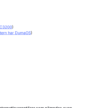
C3200
)
utern har DumaOS
)