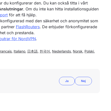
hur du konfigurerar den. Du kan också titta i vårt
Anslutningar
. Om du inte kan hitta installationsguiden
port
för att få hjälp.
rkonfigurerad med den säkerhet och anonymitet som
r partner
FlashRouters
. De erbjuder förkonfigurerade
rhet och prestanda.
utrar för NordVPN
.
rançais
,
Italiano
,
日本語
,
한국어
,
Nederlands
,
Norsk
,
Polski
,
Ja
Nej