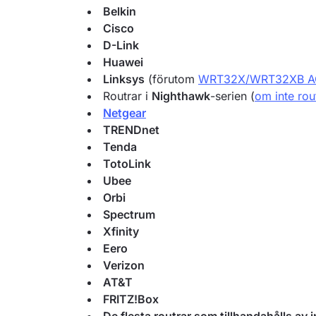
Belkin
Cisco
D-Link
Huawei
Linksys
(förutom
WRT32X/WRT32XB A
Routrar i
Nighthawk
-serien (
om inte ro
Netgear
TRENDnet
Tenda
TotoLink
Ubee
Orbi
Spectrum
Xfinity
Eero
Verizon
AT&T
FRITZ!Box