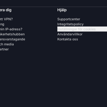
ra dig
Hjälp
ett VPN?
Supportcenter
ing
Integritetspolicy
min IP-adress?
Inställningar för cookies
äkerhetshubben
Användarvillkor
 ansvarstagande
Kontakta oss
ch media
artner