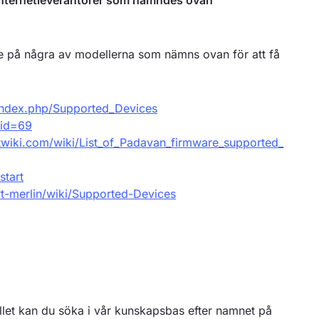
v internetleverantörer som nämndes ovan
re på några av modellerna som nämns ovan för att få
/index.php/Supported_Devices
_id=69
utwiki.com/wiki/List_of_Padavan_firmware_supported_
start
rt-merlin/wiki/Supported-Devices
let kan du söka i vår kunskapsbas efter namnet på