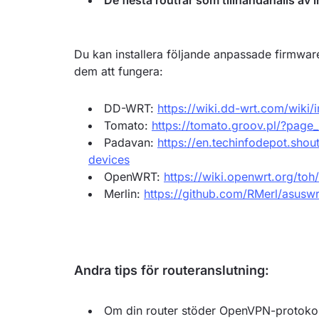
De flesta routrar som tillhandahålls a
Du kan installera följande anpassade firmwa
dem att fungera:
DD-WRT:
https://wiki.dd-wrt.com/wiki
Tomato:
https://tomato.groov.pl/?page
Padavan:
https://en.techinfodepot.sho
devices
OpenWRT:
https://wiki.openwrt.org/toh/
Merlin:
https://github.com/RMerl/asusw
Andra tips för routeranslutning:
Om din router stöder OpenVPN-protokol