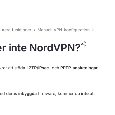
urera funktioner
Manuell VPN-konfiguration
der inte NordVPN?
rar att stöda
L2TP/IPsec-
och
PPTP-anslutningar
.
med deras
inbyggda
firmware, kommer du
inte
att