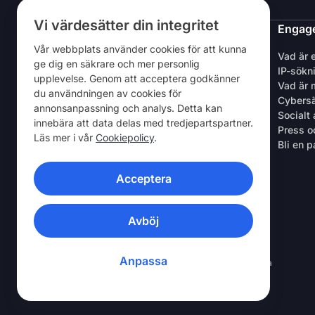
Vi värdesätter din integritet
NordVPN
Engage
Vår webbplats använder cookies för att kunna
Om oss
Vad är 
ge dig en säkrare och mer personlig
Jobb
IP-sökn
upplevelse. Genom att acceptera godkänner
Gratis testperiod för VPN
Vad är 
du användningen av cookies för
VPN-routrar
Cybers
annonsanpassning och analys. Detta kan
Recensioner
Socialt
innebära att data delas med tredjepartspartner.
Rabatt för studenter och anställda
Press o
Läs mer i vår
Cookiepolicy
.
Var man kan köpa
Bli en p
Tipsa en vän
Acceptera
VPN-APPAR
Avböj
Anpassa
© 2026 Nord Security. Alla rättigheter förbehållna