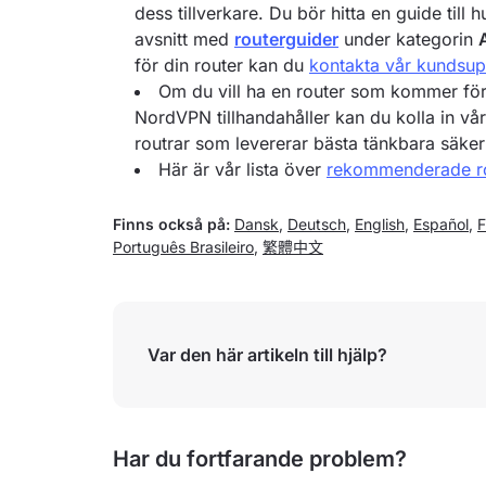
dess tillverkare. Du bör hitta en guide till 
avsnitt med
routerguider
under kategorin
för din router kan du
kontakta vår kundsup
Om du vill ha en router som kommer fö
NordVPN tillhandahåller kan du kolla in vå
routrar som levererar bästa tänkbara säke
Här är vår lista över
rekommenderade ro
Finns också på:
Dansk
,
Deutsch
,
English
,
Español
,
F
Português Brasileiro
,
繁體中文
Var den här artikeln till hjälp?
Har du fortfarande problem?