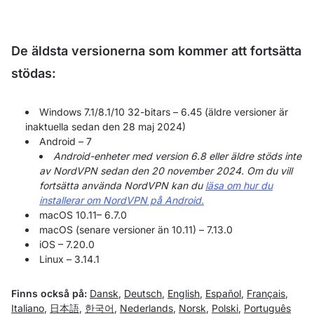
De äldsta versionerna som kommer att fortsätta
stödas:
Windows 7.1/8.1/10 32-bitars – 6.45 (äldre versioner är
inaktuella sedan den 28 maj 2024)
Android – 7
Android-enheter med version 6.8 eller äldre stöds inte
av NordVPN sedan den 20 november 2024. Om du vill
fortsätta använda NordVPN kan du
läsa om hur du
installerar om NordVPN på Android.
macOS 10.11– 6.7.0
macOS (senare versioner än 10.11) – 7.13.0
iOS – 7.20.0
Linux – 3.14.1
Finns också på:
Dansk
,
Deutsch
,
English
,
Español
,
Français
,
Italiano
,
日本語
,
한국어
,
Nederlands
,
Norsk
,
Polski
,
Português