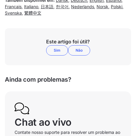
Também disponível em:
Dansk
,
Deutsch
,
English
,
Español
,
Français
,
Italiano
,
日本語
,
한국어
,
Nederlands
,
Norsk
,
Polski
,
Svenska
,
繁體中文
Este artigo foi útil?
Sim
Não
Ainda com problemas?
Chat ao vivo
Contate nosso suporte para resolver um problema ao