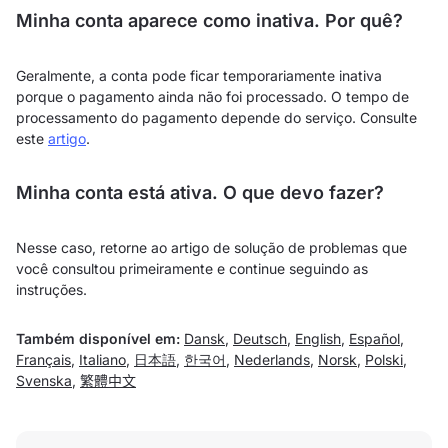
Minha conta aparece como inativa. Por quê?
Geralmente, a conta pode ficar temporariamente inativa
porque o pagamento ainda não foi processado. O tempo de
processamento do pagamento depende do serviço. Consulte
este
artigo
.
Minha conta está ativa. O que devo fazer?
Nesse caso, retorne ao artigo de solução de problemas que
você consultou primeiramente e continue seguindo as
instruções.
Também disponível em:
Dansk
,
Deutsch
,
English
,
Español
,
Français
,
Italiano
,
日本語
,
한국어
,
Nederlands
,
Norsk
,
Polski
,
Svenska
,
繁體中文