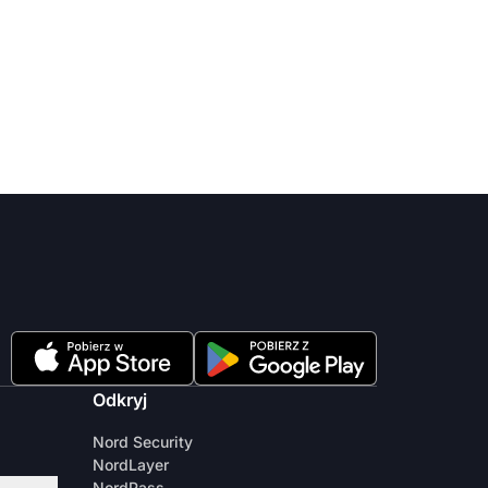
Odkryj
Nord Security
NordLayer
NordPass