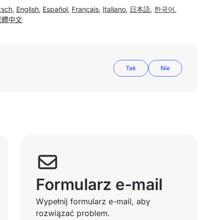
tsch
,
English
,
Español
,
Français
,
Italiano
,
日本語
,
한국어
,
繁體中文
Tak
Nie
Formularz e-mail
Wypełnij formularz e-mail, aby
rozwiązać problem.