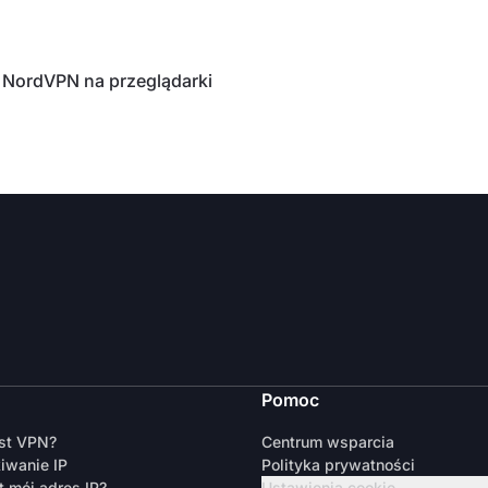
 NordVPN na przeglądarki
Pomoc
est VPN?
Centrum wsparcia
iwanie IP
Polityka prywatności
t mój adres IP?
Ustawienia cookie