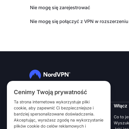
Nie mogę się zarejestrować
Nie mogę się połączyć z VPN w rozszerzeniu
Obserwuj nas
Cenimy Twoją prywatność
Ta strona internetowa wykorzystuje pliki
NordVPN
Włącz
cookie, aby zapewnić Ci bezpieczniejsze i
bardziej spersonalizowane doświadczenia.
O nas
Co to j
Akceptując, wyrażasz zgodę na wykorzystanie
Kariera
Wyszuk
plików cookie do celów reklamowych i
Okres próbny
Jaki jes