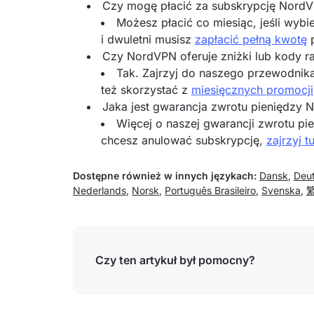
Czy mogę płacić za subskrypcję NordV
Możesz płacić co miesiąc, jeśli wyb
i dwuletni musisz
zapłacić pełną kwotę
p
Czy NordVPN oferuje zniżki lub kody r
Tak. Zajrzyj do naszego przewodnika
też skorzystać z
miesięcznych promocji
Jaka jest gwarancja zwrotu pieniędzy 
Więcej o naszej gwarancji zwrotu pi
chcesz anulować subskrypcję,
zajrzyj tu
Dostępne również w innych językach:
Dansk
,
Deu
Nederlands
,
Norsk
,
Português Brasileiro
,
Svenska
,
Czy ten artykuł był pomocny?