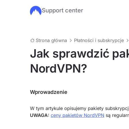
Support center
Przejdź do głównej treści
Strona główna
Płatności i subskrypcje
Jak sprawdzić pak
NordVPN?
Wprowadzenie
W tym artykule opisujemy pakiety subskrypc
UWAGA:
ceny pakietów NordVPN
są regularn