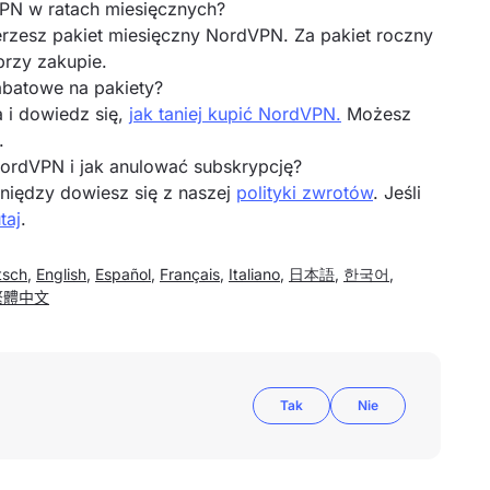
PN w ratach miesięcznych?
ierzesz pakiet miesięczny NordVPN. Za pakiet roczny
rzy zakupie.
abatowe na pakiety?
 i dowiedz się,
jak taniej kupić NordVPN.
Możesz
.
NordVPN i jak anulować subskrypcję?
eniędzy dowiesz się z naszej
polityki zwrotów
. Jeśli
taj
.
tsch
,
English
,
Español
,
Français
,
Italiano
,
日本語
,
한국어
,
繁體中文
Tak
Nie