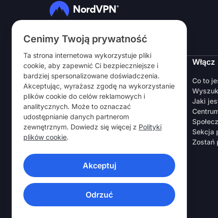
Obserwuj nas
Cenimy Twoją prywatność
Ta strona internetowa wykorzystuje pliki
NordVPN
Włącz
cookie, aby zapewnić Ci bezpieczniejsze i
bardziej spersonalizowane doświadczenia.
O nas
Co to j
Akceptując, wyrażasz zgodę na wykorzystanie
Kariera
Wyszuk
plików cookie do celów reklamowych i
Okres próbny
Jaki jes
analitycznych. Może to oznaczać
Routery VPN
Centru
udostępnianie danych partnerom
Opinie
Społec
zewnętrznym. Dowiedz się więcej z
Polityki
Zniżka dla pracowników i studentów
Sekcja
plików cookie
.
Gdzie kupić
Zostań 
Poleć znajomemu
Akceptuj
APLIKACJE VPN
Odrzuć