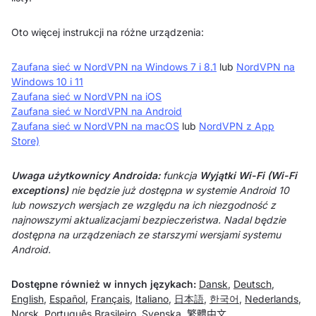
Oto więcej instrukcji na różne urządzenia:
Zaufana sieć w NordVPN na Windows 7 i 8.1
lub
NordVPN na
Windows 10 i 11
Zaufana sieć w NordVPN na iOS
Zaufana sieć w NordVPN na Android
Zaufana sieć w NordVPN na macOS
lub
NordVPN z App
Store)
Uwaga użytkownicy Androida:
funkcja
Wyjątki Wi-Fi (Wi-Fi
exceptions)
nie będzie już dostępna w systemie Android 10
lub nowszych wersjach ze względu na ich niezgodność z
najnowszymi aktualizacjami bezpieczeństwa.
Nadal będzie
dostępna na urządzeniach ze starszymi wersjami systemu
Android.
Dostępne również w innych językach:
Dansk
,
Deutsch
,
English
,
Español
,
Français
,
Italiano
,
日本語
,
한국어
,
Nederlands
,
Norsk
,
Português Brasileiro
,
Svenska
,
繁體中文