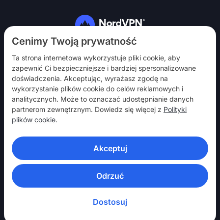
Obserwuj nas
Cenimy Twoją prywatność
Ta strona internetowa wykorzystuje pliki cookie, aby
zapewnić Ci bezpieczniejsze i bardziej spersonalizowane
doświadczenia. Akceptując, wyrażasz zgodę na
wykorzystanie plików cookie do celów reklamowych i
analitycznych. Może to oznaczać udostępnianie danych
NordVPN
partnerom zewnętrznym. Dowiedz się więcej z
Polityki
Włącz
plików cookie
.
Pomoc
Akceptuj
Odkryj
APLIKACJE VPN
Odrzuć
Dostosuj
© 2026 Nord Security. Wszelkie Prawa Zastrzeżone