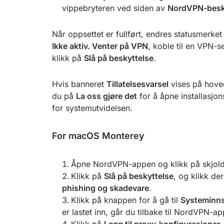
vippebryteren ved siden av
NordVPN-besky
Når oppsettet er fullført, endres statusmerket
Ikke aktiv. Venter på VPN
, koble til en VPN-s
klikk på
Slå på beskyttelse
.
Hvis banneret
Tillatelsesvarsel
vises på hoveds
du på
La oss gjøre det
for å åpne installasjon
for systemutvidelsen.
For macOS Monterey
Åpne NordVPN-appen og klikk på skjoldik
Klikk på
Slå på beskyttelse
, og klikk de
phishing og skadevare
.
Klikk på knappen for å gå til
Systeminnst
er lastet inn, går du tilbake til NordVPN-a