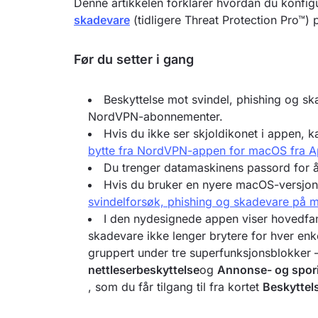
Denne artikkelen forklarer hvordan du konfig
skadevare
(tidligere Threat Protection Pro™
Før du setter i gang
Beskyttelse mot svindel, phishing og sk
NordVPN-abonnementer.
Hvis du ikke ser skjoldikonet i appen,
bytte fra NordVPN-appen for macOS fra App
Du trenger datamaskinens passord for å 
Hvis du bruker en nyere macOS-versjon,
svindelforsøk, phishing og skadevare på
I den nydesignede appen viser hovedfan
skadevare ikke lenger brytere for hver enke
gruppert under tre superfunksjonsblokker
nettleserbeskyttelse
og
Annonse- og spor
, som du får tilgang til fra kortet
Beskyttel