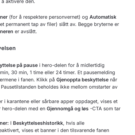
 å aktivere den.
nner
(for å respektere personvernet) og
Automatisk
tet permanent tap av filer) slått av. Begge bryterne er
nneren
er avslått.
velsen
yttelse på pause
i hero-delen for å midlertidig
 min, 30 min, 1 time eller 24 timer. Et pausemelding
jermene i fanen. Klikk på
Gjenoppta beskyttelse
når
pt. Pausetilstanden beholdes ikke mellom omstarter av
er i karantene eller sårbare apper oppdaget, vises et
r hero-delen med en
Gjennomgå og løs
-CTA som tar
.
ner:
I
Beskyttelseshistorikk
, hvis alle
aktivert, vises et banner i den tilsvarende fanen