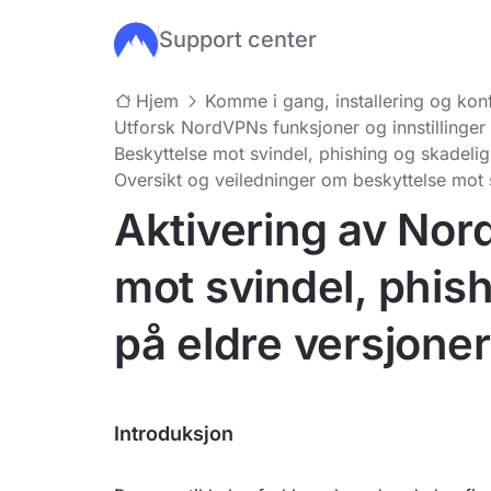
Support center
Hopp til hovedinnhold
Hjem
Komme i gang, installering og kon
Utforsk NordVPNs funksjoner og innstillinger
Beskyttelse mot svindel, phishing og skadel
Oversikt og veiledninger om beskyttelse mot 
Aktivering av No
mot svindel, phis
på eldre versjone
Introduksjon