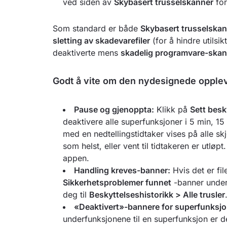
ved siden av
Skybasert trusselskanner
for
Som standard er både
Skybasert trusselska
sletting av skadevarefiler
(for å hindre utilsik
deaktiverte mens
skadelig programvare-ska
Godt å vite om den nydesignede opple
Pause og gjenoppta:
Klikk på
Sett besk
deaktivere alle superfunksjoner i 5 min, 15
med en nedtellingstidtaker vises på alle sk
som helst, eller vent til tidtakeren er utlø
appen.
Handling kreves-banner:
Hvis det er fil
Sikkerhetsproblemer funnet
-banner unde
deg til
Beskyttelseshistorikk > Alle trusler
«Deaktivert»-bannere for superfunksjo
underfunksjonene til en superfunksjon er de