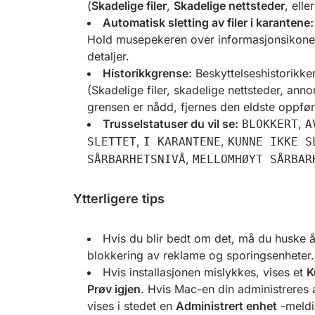
(
Skadelige filer
,
Skadelige nettsteder
, elle
Automatisk sletting av filer i karantene:
Hold musepekeren over informasjonsikonet
detaljer.
Historikkgrense:
Beskyttelseshistorikke
(Skadelige filer, skadelige nettsteder, anno
grensen er nådd, fjernes den eldste oppføri
Trusselstatuser du vil se:
,
BLOKKERT
A
,
,
SLETTET
I KARANTENE
KUNNE IKKE S
,
SÅRBARHETSNIVÅ
MELLOMHØYT SÅRBAR
Ytterligere tips
Hvis du blir bedt om det, må du huske å 
blokkering av reklame og sporingsenheter.
Hvis installasjonen mislykkes, vises et
K
Prøv igjen
. Hvis Mac-en din administreres 
vises i stedet en
Administrert enhet
-meldin