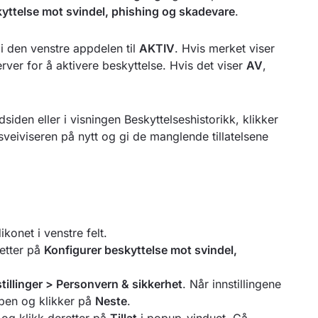
ttelse mot svindel, phishing og skadevare
.
 i den venstre appdelen til
AKTIV
. Hvis merket viser
erver for å aktivere beskyttelse. Hvis det viser
AV
,
iden eller i visningen Beskyttelseshistorikk, klikker
sveiviseren på nytt og gi de manglende tillatelsene
onet i venstre felt.
retter på
Konfigurer beskyttelse mot svindel,
illinger > Personvern & sikkerhet
. Når innstillingene
ppen og klikker på
Neste
.