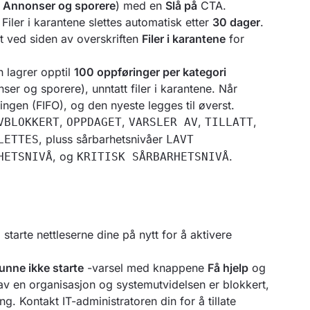
r
Annonser og sporere
) med en
Slå på
CTA.
Filer i karantene slettes automatisk etter
30 dager
.
 ved siden av overskriften
Filer i karantene
for
n lagrer opptil
100 oppføringer per kategori
nser og sporere), unntatt filer i karantene. Når
ngen (FIFO), og den nyeste legges til øverst.
,
,
,
,
VBLOKKERT
OPPDAGET
VARSLER AV
TILLATT
, pluss sårbarhetsnivåer
LETTES
LAVT
, og
.
HETSNIVÅ
KRITISK SÅRBARHETSNIVÅ
starte nettleserne dine på nytt for å aktivere
unne ikke starte
-varsel med knappene
Få hjelp
og
av en organisasjon og systemutvidelsen er blokkert,
g. Kontakt IT-administratoren din for å tillate