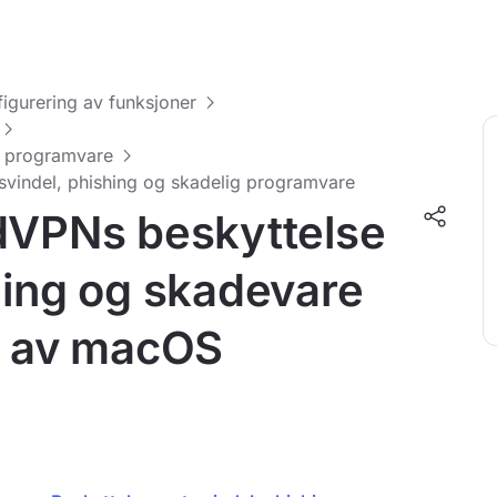
figurering av funksjoner
ig programvare
svindel, phishing og skadelig programvare
rdVPNs beskyttelse
hing og skadevare
r av macOS