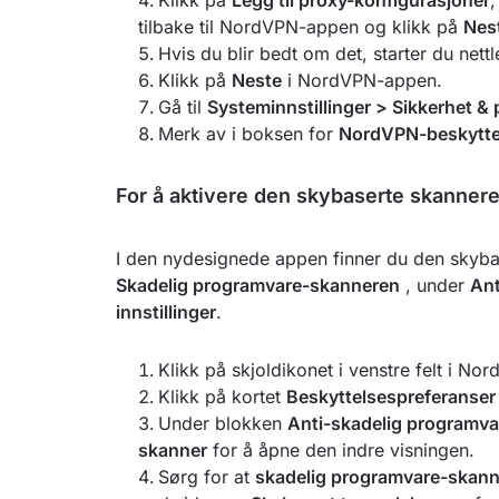
Klikk på
Legg til proxy-konfigurasjoner
,
tilbake til NordVPN-appen og klikk på
Nes
Hvis du blir bedt om det, starter du nettl
Klikk på
Neste
i NordVPN-appen.
Gå til
Systeminnstillinger > Sikkerhet &
Merk av i boksen for
NordVPN-beskyttel
For å aktivere den skybaserte skanner
I den nydesignede appen finner du den skybase
Skadelig programvare-skanneren
, under
Ant
innstillinger
.
Klikk på skjoldikonet i venstre felt i N
Klikk på kortet
Beskyttelsespreferanser
Under blokken
Anti-skadelig programva
skanner
for å åpne den indre visningen.
Sørg for at
skadelig programvare-skann