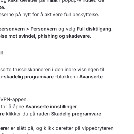
 og klikk deretter på
Tillat
i popup-vinduet. Gå
te
.
eserne på nytt for å aktivere full beskyttelse.
 personvern > Personvern
og velg
Full disktilgang
.
se mot svindel, phishing og skadevare
.
en
rte trusselskanneren i den indre visningen til
i-skadelig programvare
-blokken i
Avanserte
ordVPN-appen.
for å åpne
Avanserte innstillinger
.
re
klikker du på raden
Skadelig programvare-
erer
er slått på, og klikk deretter på vippebryteren