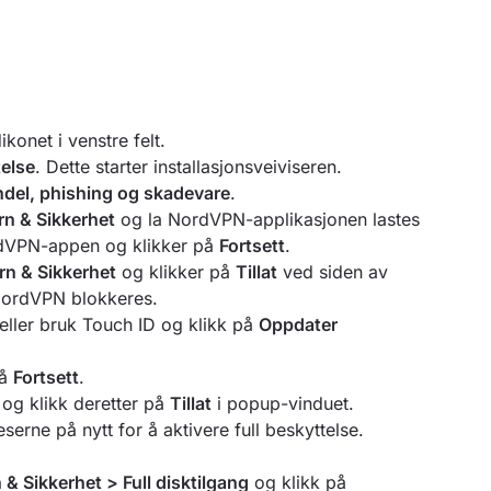
onet i venstre felt.
telse
. Dette starter installasjonsveiviseren.
ndel, phishing og skadevare
.
rn & Sikkerhet
og la NordVPN-applikasjonen lastes
NordVPN-appen og klikker på
Fortsett
.
rn & Sikkerhet
og klikker på
Tillat
ved siden av
NordVPN blokkeres.
 eller bruk Touch ID og klikk på
Oppdater
på
Fortsett
.
 og klikk deretter på
Tillat
i popup-vinduet.
eserne på nytt for å aktivere full beskyttelse.
& Sikkerhet > Full disktilgang
og klikk på