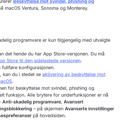
urerer
Beskyttelse mot svindel, phishing og
) på macOS Ventura, Sonoma og Monterey.
adelig programvare er kun tilgjengelig med utvalgte
 kan det hende du har App Store-versjonen. Du må
 Store til den sidelastede versjonen
.
fullføre konfigurasjonen.
 kan du i stedet se
aktivering av beskyttelse mot
 macOS
.
en for beskyttelse mot svindel, phishing og
lt funksjon. Alle brytere for underfunksjoner er nå
 –
Anti-skadelig programvare
,
Avansert
ingsblokkering
– på skjermen
Avanserte innstillinger
sespreferanser
på hovedsiden.