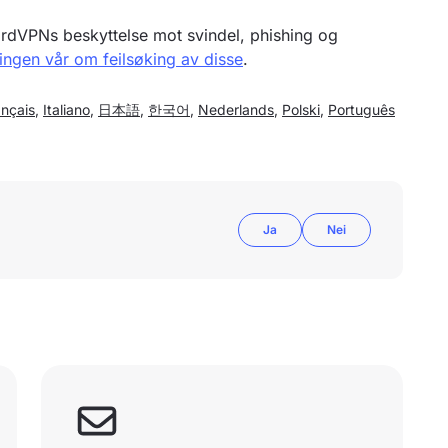
dVPNs beskyttelse mot svindel, phishing og
ingen vår om feilsøking av disse
.
ançais
,
Italiano
,
日本語
,
한국어
,
Nederlands
,
Polski
,
Português
Ja
Nei