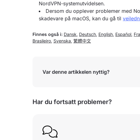
NordVPN-systemutvidelsen.
Dersom du opplever problemer med Nor
skadevare på macOS, kan du gå til
veiledn
Finnes også i:
Dansk
,
Deutsch
,
English
,
Español
,
Fr
Brasileiro
,
Svenska
,
繁體中文
Var denne artikkelen nyttig?
Har du fortsatt problemer?