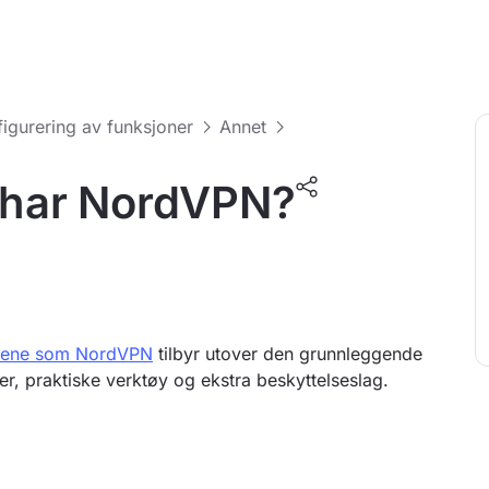
figurering av funksjoner
Annet
r har NordVPN?
nene som NordVPN
tilbyr utover den grunnleggende
er, praktiske verktøy og ekstra beskyttelseslag.