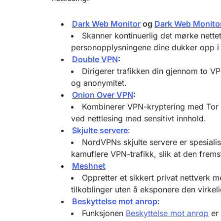
Dark Web Monitor
og
Dark Web Monito
Skanner kontinuerlig det mørke nette
personopplysningene dine dukker opp i 
Double VPN
:
Dirigerer trafikken din gjennom to VP
og anonymitet.
Onion Over VPN
:
Kombinerer VPN-kryptering med Tor ne
ved nettlesing med sensitivt innhold.
Skjulte servere
:
NordVPNs skjulte servere er spesiali
kamuflere VPN-trafikk, slik at den fremst
Meshnet
Oppretter et sikkert privat nettverk 
tilkoblinger uten å eksponere den virkel
Beskyttelse mot anrop
:
Funksjonen
Beskyttelse mot anrop
er 