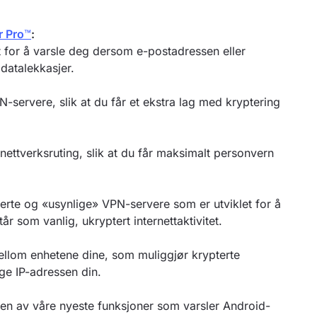
r Pro
™
:
t for å varsle deg dersom e-postadressen eller
datalekkasjer.
N-servere, slik at du får et ekstra lag med kryptering
ttverksruting, slik at du får maksimalt personvern
serte og «usynlige» VPN-servere som er utviklet for å
år som vanlig, ukryptert internettaktivitet.
mellom enhetene dine, som muliggjør krypterte
ige IP-adressen din.
en av våre nyeste funksjoner som varsler Android-