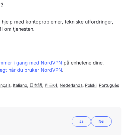
e?
 hjelp med kontoproblemer, tekniske utfordringer,
l om tjenesten.
ommer i gang med NordVPN
på enhetene dine.
 tregt når du bruker NordVPN
.
ançais
,
Italiano
,
日本語
,
한국어
,
Nederlands
,
Polski
,
Português
Ja
Nei