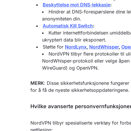
Beskyttelse mot DNS-lekkasje
:
Hindrer at DNS-forespørslene dine le
anonymiteten din.
Automatisk Kill Switch
:
Kutter internettforbindelsen umiddelb
ukryptert data blir eksponert.
Støtte for
NordLynx
,
NordWhisper
,
Ope
NordVPN tilbyr flere protokoller til u
NordWhisper-protokoll eller velge åpen
WireGuard) og OpenVPN.
MERK
: Disse sikkerhetsfunksjonene fungerer
for å få de nyeste sikkerhetsoppdateringene.
Hvilke avanserte personvernfunksjoner 
NordVPN tilbyr spesialiserte verktøy for fo
nettlesing: