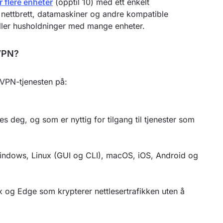
r flere enheter
(opptil 10) med ett enkelt
 nettbrett, datamaskiner og andre kompatible
 eller husholdninger med mange enheter.
dVPN?
l VPN-tjenesten på:
es deg, og som er nyttig for tilgang til tjenester som
Windows, Linux (GUI og CLI), macOS, iOS, Android og
ox og Edge som krypterer nettlesertrafikken uten å