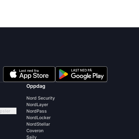
Oppdag
Nord Security
NordLayer
apsler
NordPass
NordLocker
NordStellar
Coveron
Saily