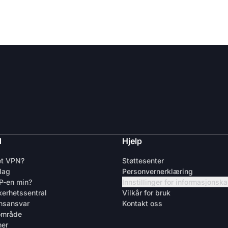
d
Hjelp
et VPN?
Støttesenter
lag
Personvernerklæring
IP-en min?
Innstillinger for informasjonsk
kerhetssentral
Vilkår for bruk
nsansvar
Kontakt oss
område
ner