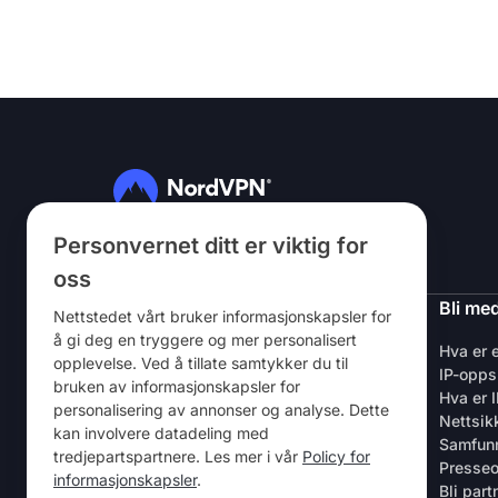
Personvernet ditt er viktig for
Følg oss
oss
NordVPN
Bli me
Nettstedet vårt bruker informasjonskapsler for
å gi deg en tryggere og mer personalisert
Om oss
Hva er 
opplevelse. Ved å tillate samtykker du til
Karriere
IP-opps
bruken av informasjonskapsler for
VPN – kostnadsfri prøveversjon
Hva er 
personalisering av annonser og analyse. Dette
VPN-rutere
Nettsik
kan involvere datadeling med
Anmeldelser
Samfun
tredjepartspartnere. Les mer i vår
Policy for
Rabatt for studenter og ansatte
Presse
informasjonskapsler
.
Hvor kan det kjøpes
Bli part