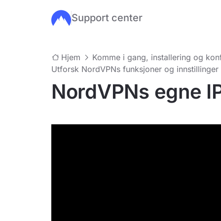
Support center
Hopp til hovedinnhold
Hjem
Komme i gang, installering og kon
Utforsk NordVPNs funksjoner og innstillinger
NordVPNs egne I