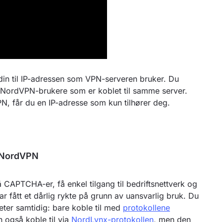
in til IP-adressen som VPN-serveren bruker. Du
 NordVPN-brukere som er koblet til samme server.
N, får du en IP-adresse som kun tilhører deg.
a NordVPN
PTCHA-er, få enkel tilgang til bedriftsnettverk og
r fått et dårlig rykte på grunn av uansvarlig bruk. Du
eter samtidig: bare koble til med
protokollene
n også koble til via
NordLynx-protokollen
, men den