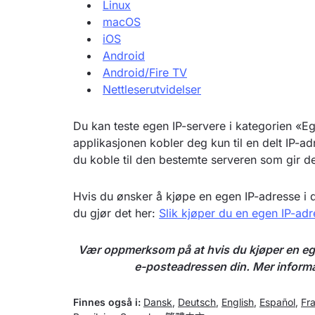
Linux
macOS
iOS
Android
Android/Fire TV
Nettleserutvidelser
Du kan teste egen IP-servere i kategorien «Eg
applikasjonen kobler deg kun til en delt IP-adr
du koble til den bestemte serveren som gir deg
Hvis du ønsker å kjøpe en egen IP-adresse i 
du gjør det her:
Slik kjøper du en egen IP-adr
Vær oppmerksom på at hvis du kjøper en egen
e-posteadressen din. Mer informa
Finnes også i:
Dansk
,
Deutsch
,
English
,
Español
,
Fr