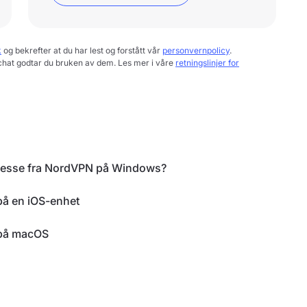
k
og bekrefter at du har lest og forstått vår
personvernpolicy
.
chat godtar du bruken av dem. Les mer i våre
retningslinjer for
adresse fra NordVPN på Windows?
 på en iOS-enhet
N på macOS