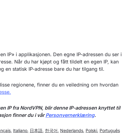
en IP» i applikasjonen. Den egne IP-adressen du ser i
esse. Når du har kjøpt og fått tildelt en egen IP, kan
 en statisk IP-adresse bare du har tilgang til.
disse regionene, finner du en veiledning om hvordan
esse.
 IP fra NordVPN, blir denne IP-adressen knyttet til
sjon finner du i vår
Personvernerklæring
.
ançais
,
Italiano
,
日本語
,
한국어
,
Nederlands
,
Polski
,
Português