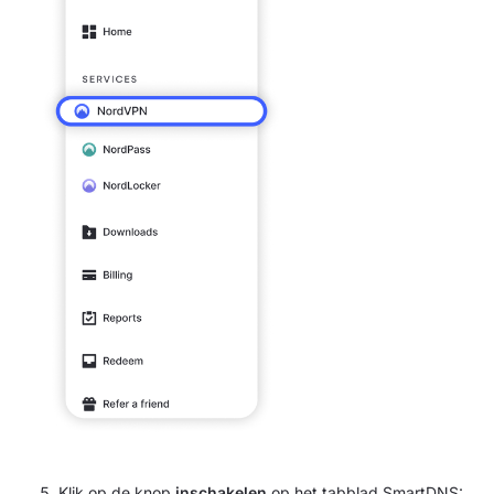
Klik op de knop
inschakelen
op het tabblad SmartDNS: