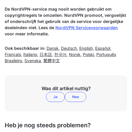
De NordVPN-service mag nooit worden gebruikt om
copyrightregels te omzeilen. NordVPN promoot, vergoelijkt
of onderschrijft het gebruik van de service voor dergelijke
doeleinden niet. Lees de
NordVPN Servicevoorwaarden
voor meer informatie.
Ook beschikbaar in:
Dansk
,
Deutsch
,
English
,
Español
,
Français
,
Italiano
,
日本語
,
한국어
,
Norsk
,
Polski
,
Português
Brasileiro
,
Svenska
,
繁體中文
Was dit artikel nuttig?
Ja
Nee
Heb je nog steeds problemen?