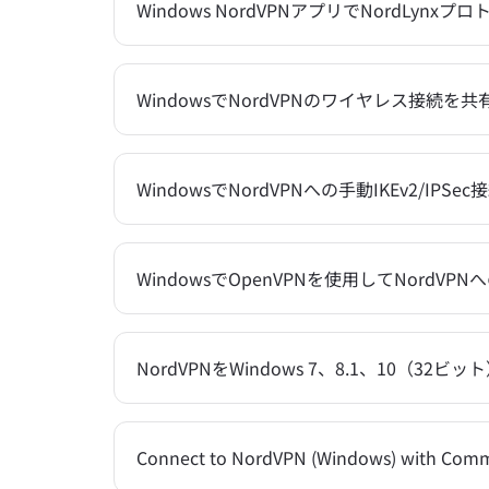
Windows NordVPNアプリでNordLyn
WindowsでNordVPNのワイヤレス接続
WindowsでNordVPNへの手動IKEv2/IP
WindowsでOpenVPNを使用してNordV
NordVPNをWindows 7、8.1、10（
Connect to NordVPN (Windows) with Com