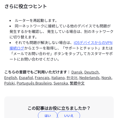
さらに役立つヒント
ルーターを再起動します。
同一ネットワークに接続している他のデバイスでも問題が
発生するかを確認し、 発生している場合は、別のネットワーク
に切り替えます。
それでも問題が解決しない場合は、
iOSデバイスからのVPN
接続ログ
からエラーを取得し、「サポートとチャット」または
「メールでお問い合わせ」ボタンをタップしてカスタマーサポ
ートにお問い合わせください。
こちらの言語でもご利用いただけます：
Dansk
,
Deutsch
,
English
,
Español
,
Français
,
Italiano
,
한국어
,
Nederlands
,
Norsk
,
Polski
,
Português Brasileiro
,
Svenska
,
繁體中文
この記事はお役に立ちましたか？
はい
いいえ