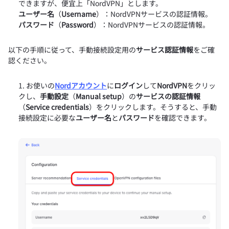
できますが、便宜上「NordVPN」とします。
ユーザー名
（
Username
）：NordVPNサービスの認証情報。
パスワード
（
Password
）：NordVPNサービスの認証情報。
以下の手順に従って、手動接続設定用の
サービス認証情報
をご確
認ください。
お使いの
Nordアカウント
に
ログイン
して
NordVPN
をクリッ
クし、
手動設定
（
Manual setup
）の
サービスの認証情報
（
Service credentials
）をクリックします。そうすると、手動
接続設定に必要な
ユーザー名
と
パスワード
を確認できます。