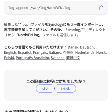
編集した**.ovpnファイル
をSynologyにもう一度インポートし、
再度接続を試してください。 その後、「
/var/log/**」ディレクト
リから「
NordVPN.log
」ファイルを送信します。
こちらの言語でもご利用いただけます：
Dansk
,
Deutsch
,
English
,
Español
,
Français
,
Italiano
,
한국어
,
Nederlands
,
Norsk
,
Polski
,
Português Brasileiro
,
Svenska
,
繁體中文
この記事はお役に立ちましたか？
はい
いいえ