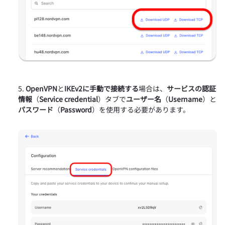
OpenVPN
と
IKEv2に手動で接続する
場合は、
サービスの認証
情報
（
Service credential
）タブで
ユーザー名
（
Username
）と
パスワード
（
Password
）を使用する必要があります。