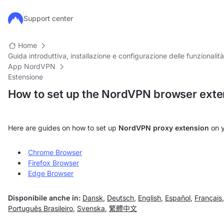
Salta al contenuto principale
Support center
Home
Guida introduttiva, installazione e configurazione delle funzionalità
App NordVPN
Estensione
How to set up the NordVPN browser exte
Here are guides on how to set up
NordVPN proxy extension
on y
Chrome Browser
Firefox Browser
Edge Browser
Disponibile anche in:
Dansk
,
Deutsch
,
English
,
Español
,
Français
Português Brasileiro
,
Svenska
,
繁體中文