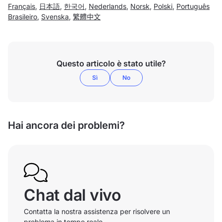
Français
,
日本語
,
한국어
,
Nederlands
,
Norsk
,
Polski
,
Português
Brasileiro
,
Svenska
,
繁體中文
Questo articolo è stato utile?
Sì
No
Hai ancora dei problemi?
Chat dal vivo
Contatta la nostra assistenza per risolvere un
problema in tempo reale.