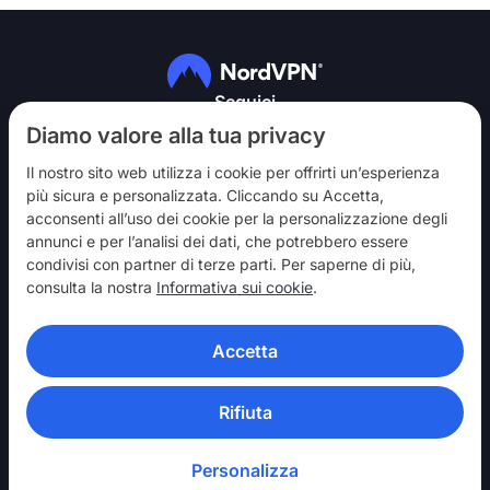
Seguici
Diamo valore alla tua privacy
Il nostro sito web utilizza i cookie per offrirti un’esperienza
più sicura e personalizzata. Cliccando su Accetta,
acconsenti all’uso dei cookie per la personalizzazione degli
annunci e per l’analisi dei dati, che potrebbero essere
NordVPN
condivisi con partner di terze parti. Per saperne di più,
Partecipa
consulta la nostra
Informativa sui cookie
.
Assistenza
Accetta
Scopri
APP VPN
Rifiuta
Personalizza
© 2026 Nord Security. Tutti i diritti riservati