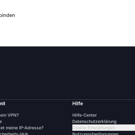
rbinden
mit
Hilfe
 ein VPN?
Hilfe-Center
e
Datenschutzerklärung
tet meine IP-Adresse?
Cookie-Einstellungen
cherheits-Hub
Nutzungsbedingungen