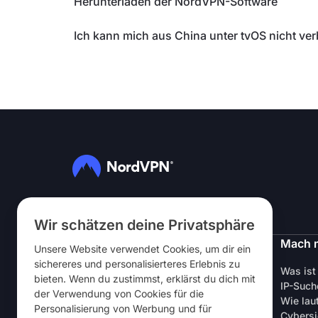
Herunterladen der NordVPN-Software
Ich kann mich aus China unter tvOS nicht ve
Folg uns
Wir schätzen deine Privatsphäre
NordVPN
Mach 
Unsere Website verwendet Cookies, um dir ein
sichereres und personalisierteres Erlebnis zu
Über uns
Was ist
bieten. Wenn du zustimmst, erklärst du dich mit
Stellen
IP-Such
der Verwendung von Cookies für die
VPN gratis testen
Wie lau
Personalisierung von Werbung und für
VPN-Router
Cybersi