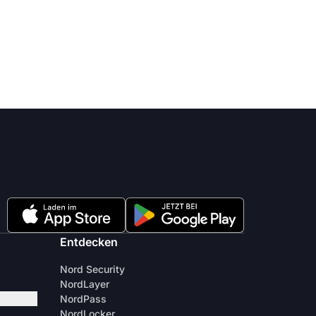
Entdecken
Nord Security
NordLayer
NordPass
NordLocker