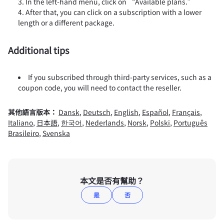
In the left-hand menu, click on “Available plans.”
After that, you can click on a subscription with a lower
length or a different package.
Additional tips
If you subscribed through third-party services, such as a
coupon code, you will need to contact the reseller.
其他語言版本：
Dansk
,
Deutsch
,
English
,
Español
,
Français
,
Italiano
,
日本語
,
한국어
,
Nederlands
,
Norsk
,
Polski
,
Português
Brasileiro
,
Svenska
本文是否有幫助？
是
否