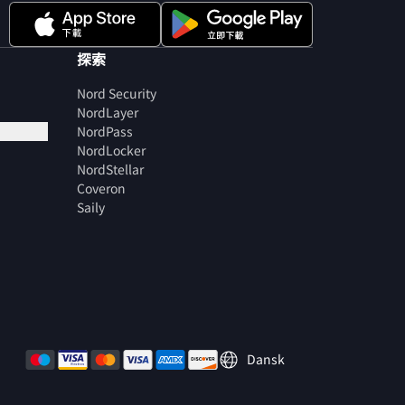
探索
Nord Security
NordLayer
NordPass
NordLocker
NordStellar
Coveron
Saily