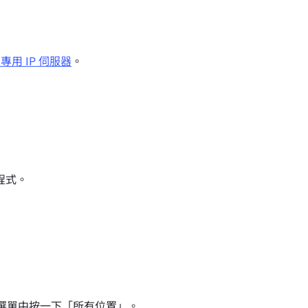
專用 IP 伺服器
。
用程式。
。
程式選單中按一下「所有位置」。