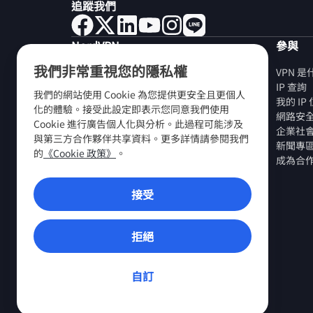
追蹤我們
NordVPN
參與
我們非常重視您的隱私權
關於我們
VPN 
工作機會
IP 查詢
我們的網站使用 Cookie 為您提供更安全且更個人
免費試用 VPN
我的 I
化的體驗。接受此設定即表示您同意我們使用
VPN 路由器
網路安
Cookie 進行廣告個人化與分析。此過程可能涉及
評價
企業社
與第三方合作夥伴共享資料。更多詳情請參閱我們
學生和員工折扣
新聞專
的
《Cookie 政策》
。
在哪裏購買？
成為合
推薦好友
接受
VPN 應用程式
拒絕
自訂
© 2026 Nord Security. 版權所有