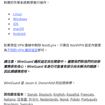
對應的作業系統教學進行操作。
Linux
Windows
iOS
macOS
Android
如果想從 VPN 連線中刪除 NordLynx，只需在 NordVPN 設定內變更
為
不同的 VPN 通訊協定
即可。
請注意，WireGuard 通訊協定尚在開發中。 儘管我們對我們的技術
實務很有信心，WireGuard 本身仍可能會有部分尚未解決的錯誤，
因此請謹慎使用。
WireGuard 是 Jason A. Donenfeld 的註冊商標。
其他語言版本：
Dansk
,
Deutsch
,
English
,
Español
,
Français
,
Italiano
,
日本語
,
한국어
,
Nederlands
,
Norsk
,
Polski
,
Português
Brasileiro
,
Svenska