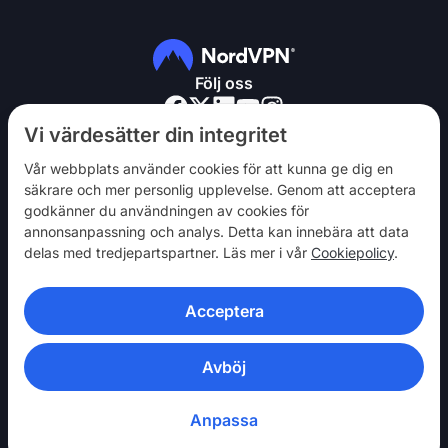
Följ oss
Vi värdesätter din integritet
Vår webbplats använder cookies för att kunna ge dig en
säkrare och mer personlig upplevelse. Genom att acceptera
godkänner du användningen av cookies för
NordVPN
annonsanpassning och analys. Detta kan innebära att data
Engagera dig
delas med tredjepartspartner. Läs mer i vår
Cookiepolicy
.
Hjälp
Acceptera
Upptäck
VPN-APPAR
Avböj
Anpassa
© 2026 Nord Security. Alla rättigheter förbehållna