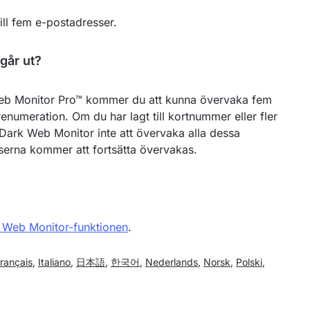
ll fem e-postadresser.
går ut?
Web Monitor Pro™ kommer du att kunna övervaka fem
umeration. Om du har lagt till kortnummer eller fler
ark Web Monitor inte att övervaka alla dessa
sserna kommer att fortsätta övervakas.
 Web Monitor-funktionen
.
rançais
,
Italiano
,
日本語
,
한국어
,
Nederlands
,
Norsk
,
Polski
,