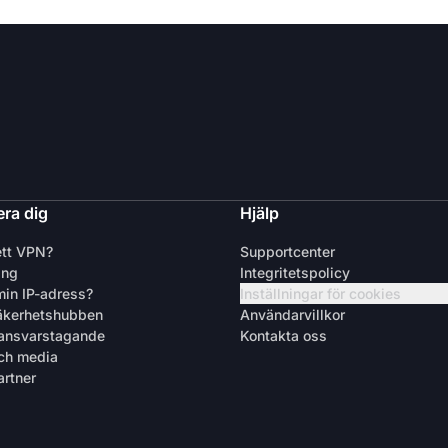
ra dig
Hjälp
ett VPN?
Supportcenter
ing
Integritetspolicy
min IP-adress?
Inställningar för cookies
äkerhetshubben
Användarvillkor
 ansvarstagande
Kontakta oss
ch media
artner