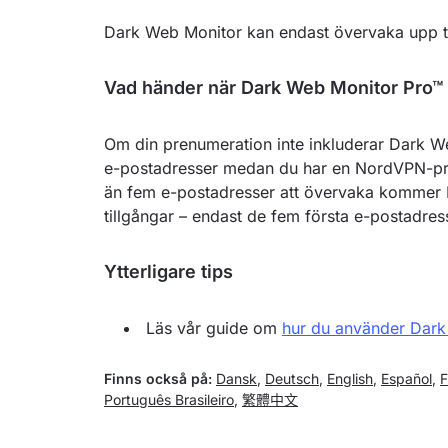
Dark Web Monitor kan endast övervaka upp ti
Vad händer när Dark Web Monitor Pro™ 
Om din prenumeration inte inkluderar Dark 
e-postadresser medan du har en NordVPN-pren
än fem e-postadresser att övervaka kommer D
tillgångar – endast de fem första e-postadre
Ytterligare tips
Läs vår guide om
hur du använder Dark
Finns också på:
Dansk
,
Deutsch
,
English
,
Español
,
F
Português Brasileiro
,
繁體中文