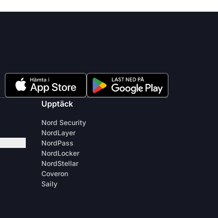
Upptäck
Nord Security
NordLayer
NordPass
NordLocker
NordStellar
Coveron
Saily