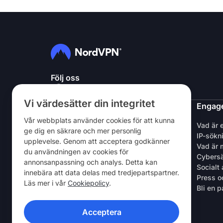
Följ oss
Vi värdesätter din integritet
NordVPN
Engage
Vår webbplats använder cookies för att kunna
Om oss
Vad är 
ge dig en säkrare och mer personlig
Jobb
IP-sökn
upplevelse. Genom att acceptera godkänner
Gratis testperiod för VPN
Vad är 
du användningen av cookies för
VPN-routrar
Cybers
annonsanpassning och analys. Detta kan
Recensioner
Socialt
innebära att data delas med tredjepartspartner.
Rabatt för studenter och anställda
Press o
Läs mer i vår
Cookiepolicy
.
Var man kan köpa
Bli en p
Tipsa en vän
Acceptera
VPN-APPAR