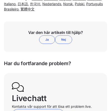
Italiano
,
日本語
,
한국어
,
Nederlands
,
Norsk
,
Polski
,
Português
Brasileiro
,
繁體中文
Var den här artikeln till hjälp?
Ja
Nej
Har du fortfarande problem?
Livechatt
Kontakta vår support för att lösa ett problem live.