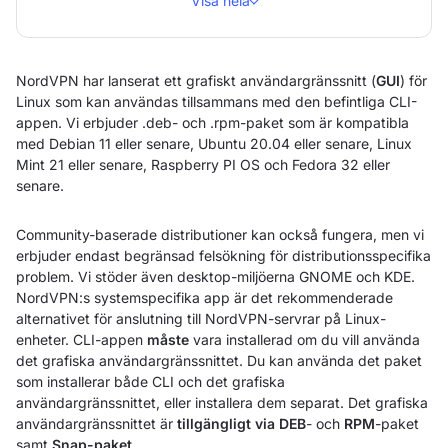
Visa hela
NordVPN har lanserat ett grafiskt användargränssnitt (
GUI
) för
Linux som kan användas tillsammans med den befintliga CLI-
appen. Vi erbjuder .deb- och .rpm-paket som är kompatibla
med Debian 11 eller senare, Ubuntu 20.04 eller senare, Linux
Mint 21 eller senare, Raspberry PI OS och Fedora 32 eller
senare.
Community-baserade distributioner kan också fungera, men vi
erbjuder endast begränsad felsökning för distributionsspecifika
problem. Vi stöder även desktop-miljöerna GNOME och KDE.
NordVPN:s systemspecifika app är det rekommenderade
alternativet för anslutning till NordVPN-servrar på Linux-
enheter. CLI-appen
måste
vara installerad om du vill använda
det grafiska användargränssnittet. Du kan använda det paket
som installerar både CLI och det grafiska
användargränssnittet, eller installera dem separat. Det grafiska
användargränssnittet är
tillgängligt via DEB
- och
RPM
-paket
samt
Snap-paket
.