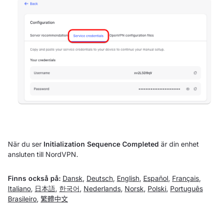
När du ser
Initialization Sequence Completed
är din enhet
ansluten till NordVPN.
Finns också på:
Dansk
,
Deutsch
,
English
,
Español
,
Français
,
Italiano
,
日本語
,
한국어
,
Nederlands
,
Norsk
,
Polski
,
Português
Brasileiro
,
繁體中文