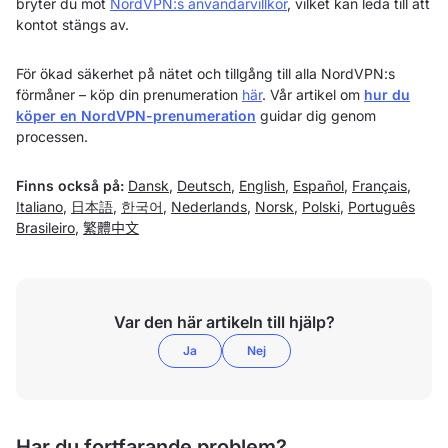
bryter du mot
NordVPN:s användarvillkor
, vilket kan leda till att
kontot stängs av.
För ökad säkerhet på nätet och tillgång till alla NordVPN:s
förmåner – köp din prenumeration
här
. Vår artikel om
hur du
köper en NordVPN-prenumeration
guidar dig genom
processen.
Finns också på:
Dansk
,
Deutsch
,
English
,
Español
,
Français
,
Italiano
,
日本語
,
한국어
,
Nederlands
,
Norsk
,
Polski
,
Português
Brasileiro
,
繁體中文
Var den här artikeln till hjälp?
Ja
Nej
Har du fortfarande problem?