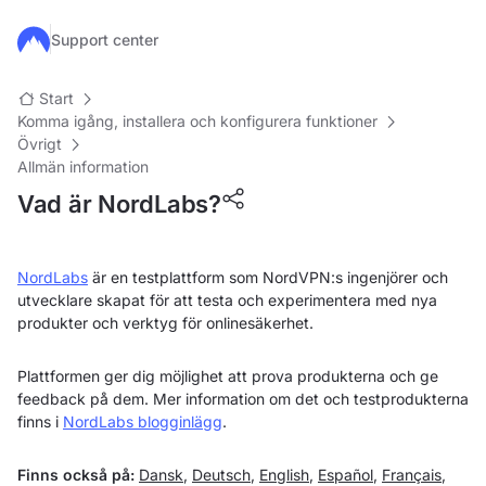
Hoppa till huvudinnehåll
Support center
Start
Komma igång, installera och konfigurera funktioner
Övrigt
Allmän information
Vad är NordLabs?
NordLabs
är en testplattform som NordVPN:s ingenjörer och
utvecklare skapat för att testa och experimentera med nya
produkter och verktyg för onlinesäkerhet.
Plattformen ger dig möjlighet att prova produkterna och ge
feedback på dem. Mer information om det och testprodukterna
finns i
NordLabs blogginlägg
.
Finns också på:
Dansk
,
Deutsch
,
English
,
Español
,
Français
,