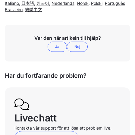
Italiano
,
日本語
,
한국어
,
Nederlands
,
Norsk
,
Polski
,
Português
Brasileiro
,
繁體中文
Var den här artikeln till hjälp?
Ja
Nej
Har du fortfarande problem?
Livechatt
Kontakta vår support för att lösa ett problem live.