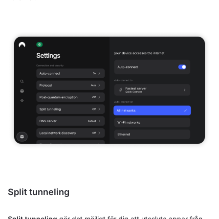
Split tunneling
Split tunneling
gör det möjligt för dig att utesluta appar från