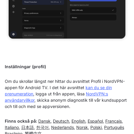
Inställningar (profil)
Om du skrollar längst ner hittar du avsnittet Profil i NordVPN-
appen för Android TV. I det här avsnittet
kan du se din
prenumeration
, logga ut från appen, läsa
NordVPN:s
användarvillkor
, skicka anonym diagnostik till vår kundsupport
och till och med se appversionen.
Finns också på:
Dansk
,
Deutsch
,
English
,
Español
,
Français
,
Italiano
,
日本語
,
한국어
,
Nederlands
,
Norsk
,
Polski
,
Português
Brasileiro
,
繁體中文